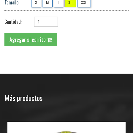
Tamaño
S
M
L
XL
XXL
Cantidad:
Agregar al carrito
Más productos