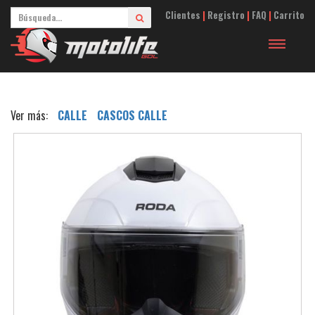
Clientes
|
Registro
|
FAQ
|
Carrito
Toggle
navigation
Ver más:
CALLE
CASCOS CALLE