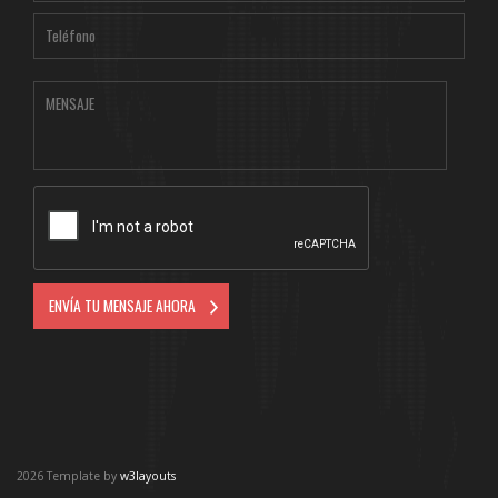
2026 Template by
w3layouts