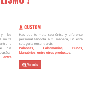
CUSTOM
 y los
Has que tu moto sea única y diferente
a no te
personalizándola a tu manera, En esta
entra lo
categoría encontrarás:
ar tus
Palancas, Calcomanías, Puños,
trarás:
Manubrios, entre otros productos
.
, entre
Ver más