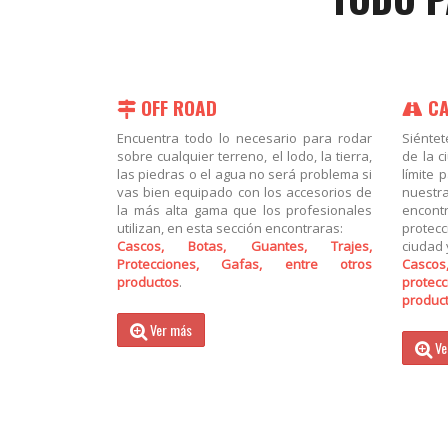
OFF ROAD
CA
Encuentra todo lo necesario para rodar
Siéntet
sobre cualquier terreno, el lodo, la tierra,
de la c
las piedras o el agua no será problema si
límite 
vas bien equipado con los accesorios de
nuestr
la más alta gama que los profesionales
encon
utilizan, en esta sección encontraras:
protec
Cascos, Botas, Guantes, Trajes,
ciudad 
Protecciones, Gafas, entre otros
Casco
productos
.
protecc
produc
Ver más
Ve