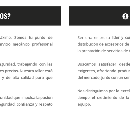
OS?
máximo. Somos tu punto de
Ser una empresa
líder y co
rvicio mecánico profesional
distribución de
accesorios de 
la prestación de servicios de
eguridad, trabajando con las
Buscamos satisfacer desd
s precios. Nuestro taller está
exigentes, ofreciendo produ
s y de alta calidad
para que
del mercado
, junto con un
ser
Nos distinguimos por la excel
nidad que impulsa la pasión
tiempo el crecimiento de l
eguridad, confianza y respeto
equipo.