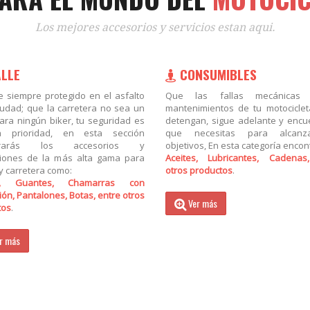
Los mejores accesorios y servicios estan aqui.
LLE
CONSUMIBLES
e siempre protegido en el asfalto
Que las fallas mecánicas
iudad; que la carretera no sea un
mantenimientos de tu motociclet
para ningún biker, tu seguridad es
detengan, sigue adelante y encu
a prioridad, en esta sección
que necesitas para alcanz
trarás los accesorios y
objetivos, En esta categoría encon
ciones de la más alta gama para
Aceites, Lubricantes, Cadenas
y carretera como:
otros productos
.
s, Guantes, Chamarras con
ión, Pantalones, Botas, entre otros
Ver más
tos
.
r más