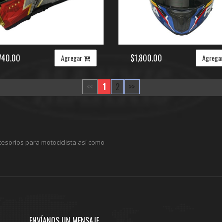
740.00
$1,800.00
Agregar
Agrega
<<
1
2
>>
cesorios para motociclista así como
ENVÍANOS UN MENSAJE