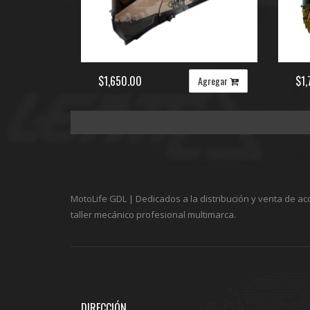
$1,650.00
$1,
Agregar
MotoLife GDL | Dedicados a la distribución y venta de ac
taller mecánico profesional multimarca.
DIRECCIÓN