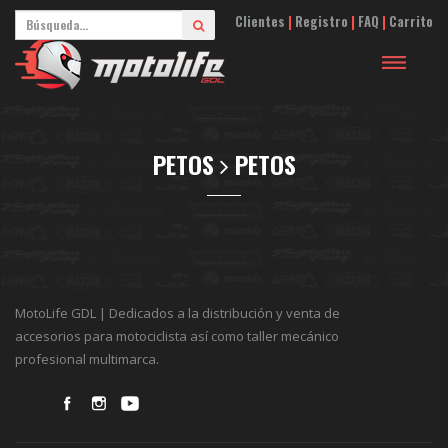
Clientes
|
Registro
|
FAQ
|
Carrito
Toggle
navigation
PETOS
PETOS
MotoLife GDL | Dedicados a la distribución y venta de
accesorios para motociclista así como taller mecánico
profesional multimarca.