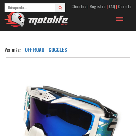
Clientes
|
Registro
|
FAQ
|
Carrito
Toggle
navigation
Ver más:
OFF ROAD
GOGGLES