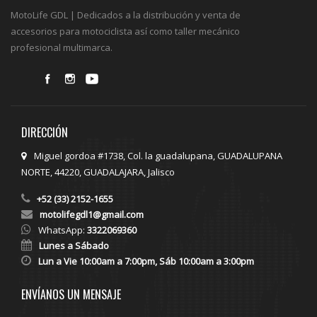
MotoLife GDL | Dedicados a la distribución y venta de
accesorios para motociclista así como taller mecánico
profesional multimarca.
DIRECCIÓN
Miguel gordoa #1738, Col. la guadalupana, GUADALUPANA
NORTE, 44220, GUADALAJARA, Jalisco
+52 (33) 2152-1655
motolifegdl1@gmail.com
WhatsApp:
3322069360
Lunes a Sábado
Lun a Vie 10:00am a 7:00pm, Sáb 10:00am a 3:00pm
ENVÍANOS UN MENSAJE